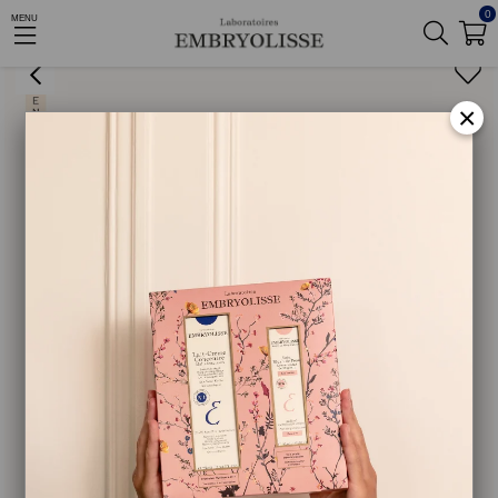
0
MENU
Anasayfa
Onarıcı
Anti Dark Spot Serum
×