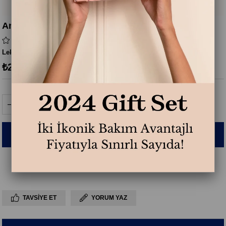
Anti Dark Spot Serum
Leke Karşıtı Serum
₺2.800,00
TAVSIYE ET
YORUM YAZ